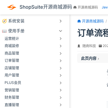
🌲 序言
跳至主要內容
ShopSuite开源商城源码
开源商城源码
Ja
🦁️ 系统简介
🧭 系统安装
开源商城源码
订单流
📖 使用手册
运营统计
商城装修
随商科技
20
商品管理
此页内容
订单管理
订单流程
店铺管理
用户管理
PLUS会员
营销管理
财务管理
直播管理